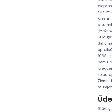
piepras
tika iz
krāsni.
siltumn
„Mežrozī
Kuldīga
Sākumā 
ap pils
1965. 
namu pā
braucam
telpu a
Ziemā, 
stumjam
Ūde
1956. g