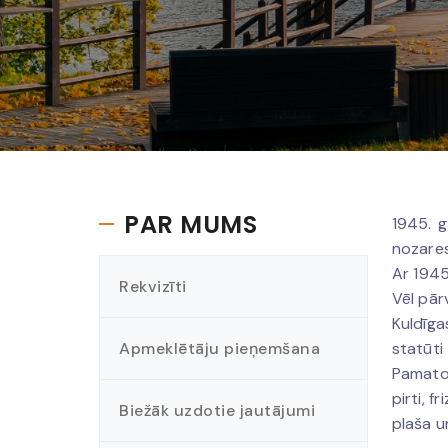
PAR MUMS
1945. g
nozares 
Ar 1945
Rekvizīti
Vēl pār
Kuldīga
Apmeklētāju pieņemšana
statūti
Pamatoj
pirti, 
Biežāk uzdotie jautājumi
plaša u