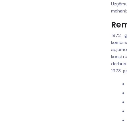
Uzņēmum
mehaniz
Rem
1972. 
kombinā
apjomos
konstru
darbus.
1973. 