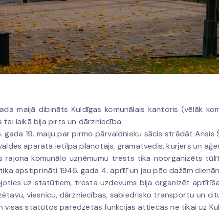
ada maijā dibināts Kuldīgas komunālais kantoris (vēlāk k
tai laikā bija pirts un dārzniecība.
. gada 19. maiju par pirmo pārvaldnieku sācis strādāt Ansis 
valdes aparātā ietilpa plānotājs, grāmatvedis, kurjers un aģe
s rajona komunālo uzņēmumu trests tika noorganizēts tūlī
 tika apstiprināti 1946. gada 4. aprīlī un jau pēc dažām dienām 
oties uz statūtiem, tresta uzdevums bija organizēt aptīrīša
frizētavu, viesnīcu, dārzniecības, sabiedrisko transportu un
n visas statūtos paredzētās funkcijas attiecās ne tikai uz Kul