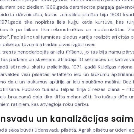
ījumam pēc ziediem 1969.gadā dārzniecība pārgāja galveno
veidota dārzniecība, kuras zemstiklu platība bija 1600 kvad
 1971.gadā tika nopirkta liela kuģu katla kurtuve, kas t
īcas ik pa laikam tika rekonstruētas un modernizētas. Zied
te”. Paplašinot siltumnīcas, ziedus varēja realizēt arī citās p
s pilsētas tuvumā atradās divas izgāztuves
trests nenodarbojās ar ielu tīrīšanu, jo tas bija namu pārva
ētas parkiem un skvēriem. Strādāja 10 sētnieces un katrai va
gadā sētnieku skaitu palielināja. 1971. gadā Kuldīgas ra
rvaldes visu pilsētas asfaltēto ielu un laukumu aptīrīšanu.
o daļu un laukumus aptīrīja ar ielu slaukāmo mašīnu. Bez ie
ptīrīšana. Publisko tualešu telpas tīrīja 3 reizes dienā – rīt
ielu braucamā daļa tika tīrīta mehanizēti. Trotuārus tīrīja un
iem ratiņiem, kas atviegloja roku darbu.
nsvadu un kanalizācijas saim
adā sāka būvēt ūdensvadu pilsētā. Agrāk pilsētu ar ūdeni a