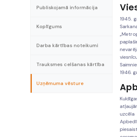
Vie
Publiskojamā informācija
1945. g
Koplīgums
Sarkana
„Metro
paplaši
Darba kārtības noteikumi
nevarēj
viesnīc
Trauksmes celšanas kārtība
Saimnie
1946. g
Uzņēmuma vēsture
Apb
Kuldīga
atļaujā
uzcēla
Apbedīš
piesais
ceremon