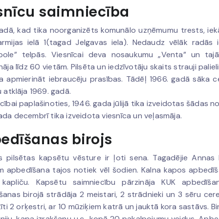
snīcu saimniecība
adā, kad tika noorganizēts komunālo uzņēmumu trests, iekār
rmijas ielā 1(tagad Jelgavas iela). Nedaudz vēlāk radās i
pole” telpās. Viesnīcai deva nosaukumu „Venta” un tajā
nāja līdz 60 vietām. Pilsēta un iedzīvotāju skaits strauji pali
a apmierināt iebraucēju prasības. Tādēļ 1966. gadā sāka ce
u atklāja 1969. gadā.
cībai paplašinoties, 1946. gada jūlijā tika izveidotas šādas 
ada decembrī tika izveidota viesnīca un veļasmāja.
edīšanas birojs
s pilsētas kapsētu vēsture ir ļoti sena. Tagadējie Annas k
m apbedīšana tajos notiek vēl šodien. Kalna kapos apbedī
 kapliču. Kapsētu saimniecību pārzināja KUK apbedīšan
anas birojā strādāja 2 meistari, 2 strādnieki un 3 sēru cer
tīti 2 orķestri, ar 10 mūziķiem katrā un jauktā kora sastāvs. B
iju, kapa izrakšanu u.c., kopā 20 pakalpojumu veidus. Apbe