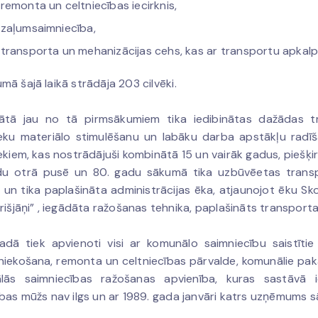
remonta un celtniecības iecirknis,
zaļumsaimniecība,
transporta un mehanizācijas cehs, kas ar transportu apkalp
ā šajā laikā strādāja 203 cilvēki.
ātā jau no tā pirmsākumiem tika iedibinātas dažādas trad
eku materiālo stimulēšanu un labāku darba apstākļu radīša
ekiem, kas nostrādājuši kombinātā 15 un vairāk gadus, pieš
du otrā pusē un 80. gadu sākumā tika uzbūvēetas transpo
, un tika paplašināta administrācijas ēka, atjaunojot ēku Sk
rišjāņi” , iegādāta ražošanas tehnika, paplašināts transporta 
adā tiek apvienoti visi ar komunālo saimniecību saistītie 
iekošana, remonta un celtniecības pārvalde, komunālie paka
lās saimniecības ražošanas apvienība, kuras sastāvā 
bas mūžs nav ilgs un ar 1989. gada janvāri katrs uzņēmums sā