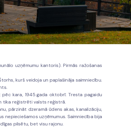
omunālo uzņēmumu kantoris). Pirmās ražošanas
Štorhs, kurš veidoja un paplašināja saimniecību.
nts.
t pēc kara, 1945.gada oktobrī. Tresta pagaidu
tika reģistrēti valsts reģistrā.
nu, pārzināt dzeramā ūdens akas, kanalizāciju,
 citus nepieciešamos uzņēmumus. Saimniecība bija
dīgas pilsētu, bet visu rajonu.