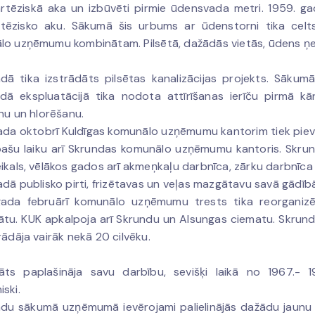
rtēziskā aka un izbūvēti pirmie ūdensvada metri. 1959. g
rtēzisko aku. Sākumā šis urbums ar ūdenstorni tika cel
o uzņēmumu kombinātam. Pilsētā, dažādās vietās, ūdens ņemša
dā tika izstrādāts pilsētas kanalizācijas projekts. Sākum
adā ekspluatācijā tika nodota attīrīšanas ierīču pirmā k
anu un hlorēšanu.
ada oktobrī Kuldīgas komunālo uzņēmumu kantorim tiek pie
ašu laiku arī Skrundas komunālo uzņēmumu kantoris. Skrund
ikals, vēlākos gados arī akmeņkaļu darbnīca, zārku darbnīca u
adā publisko pirti, frizētavas un veļas mazgātavu savā gād
gada februārī komunālo uzņēmumu trests tika reorganiz
tu. KUK apkalpoja arī Skrundu un Alsungas ciematu. Skrundā
rādāja vairāk nekā 20 cilvēku.
āts paplašināja savu darbību, sevišķi laikā no 1967.- 
ski.
du sākumā uzņēmumā ievērojami palielinājās dažādu jaunu t