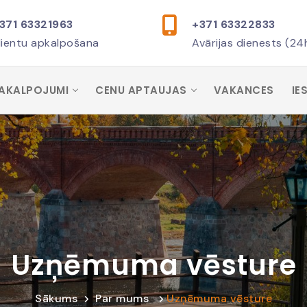
371 63321963
+371 63322833
lientu apkalpošana
Avārijas dienests (24
AKALPOJUMI
CENU APTAUJAS
VAKANCES
IE
Uzņēmuma vēsture
Sākums
Par mums
Uzņēmuma vēsture