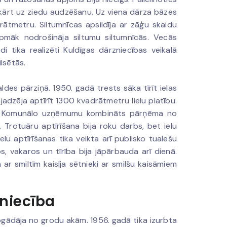
kārt uz ziedu audzēšanu. Uz viena dārza bāzes
rātmetru. Siltumnīcas apsildīja ar zāģu skaidu
urpmāk nodrošināja siltumu siltumnīcās. Vecās
i tika realizēti Kuldīgas dārzniecības veikalā
ilsētās.
ldes pārziņā. 1950. gadā trests sāka tīrīt ielas
jadzēja aptīrīt 1300 kvadrātmetru lielu platību.
jona Komunālo uzņēmumu kombināts pārņēma no
 Trotuāru aptīrīšana bija roku darbs, bet ielu
lu aptīrīšanas tika veikta arī publisko tualešu
os, vakaros un tīrība bija jāpārbauda arī dienā.
 ar smiltīm kaisīja sētnieki ar smilšu kaisāmiem
niecība
pgādāja no grodu akām. 1956. gadā tika izurbta