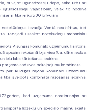
adā, būvējot ugunsdzēsēju depo, sāka urbt arī
ts ugunsdzēsēju vajadzībām, vēlāk to nodeva
nai tika ierīkoti 30 brīvkrāni.
ā notekūdeņus ievadīja Ventā neattīrītus, bet
ārta, tādējādi uzsākot notekūdeņu mehānisku
vienots Alsungas komunālo uzņēmumu kantoris,
ā apsaimniekošanā bija viesnīca, dārzniecība,
n ielu labiekārtošanas iecirknis.
ībā pārņēma sadzīves pakalpojumu kombināts.
ēts par Kuldīgas rajona komunālo uzņēmumu
 tika izveidots kombināta ražošanas iecirknis,
1972.gadam, kad uzņēmums nostiprinājās arī
ransporta līdzekļu un speciālo mašīnu skaits.