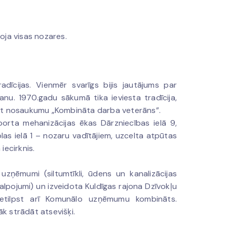
oja visas nozares.
īcijas. Vienmēr svarīgs bijis jautājums par
nu. 1970.gadu sākumā tika ieviesta tradīcija,
ķirt nosaukumu „Kombināta darba veterāns”.
rta mehanizācijas ēkas Dārzniecības ielā 9,
olas ielā 1 – nozaru vadītājiem, uzcelta atpūtas
iecirknis.
uzņēmumi (siltumtīkli, ūdens un kanalizācijas
lpojumi) un izveidota Kuldīgas rajona Dzīvokļu
ietilpst arī Komunālo uzņēmumu kombināts.
k strādāt atsevišķi.