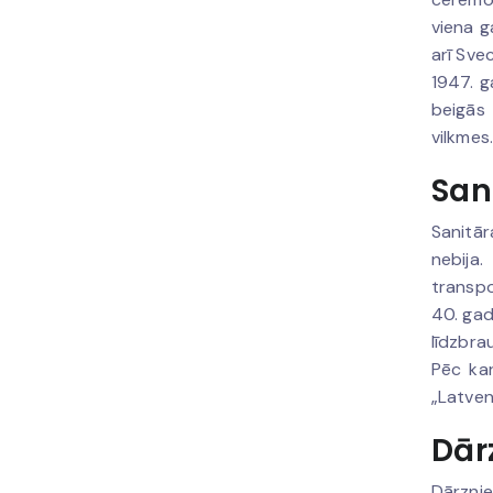
viena g
arī Sve
1947. g
beigās 
vilkmes
San
Sanitār
nebija.
transpo
40. gad
līdzbra
Pēc kar
„Latven
Dār
Dārznie