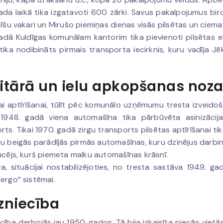
ada laikā tika izgatavoti 600 zārki. Savus pakalpojumus biro
cīšu vakari un Mirušo piemiņas dienas visās pilsētas un ciem
adā Kuldīgas komunālam kantorim tika pievienoti pilsētas el
tika nodibināts pirmais transporta iecirknis, kuru vadīja Jēk
.
itārā un ielu apkopšanas noza
ai aptīrīšanai, tūlīt pēc komunālo uzņēmumu tresta izveido
 1948. gadā viena automašīna tika pārbūvēta asinizācijas
rts. Tikai 1970. gadā zirgu transports pilsētas aptīrīšanai tika
u beigās parādījās pirmās automašīnas, kuru dzinējus darbin
ucējs, kurš piemeta malku automašīnas krāsnī.
a, situācijai nostabilizējoties, no tresta sastāva 1949. gadā 
ergo” sistēmai.
zniecība
cība darbojās jau 1950. gados. Tā bija izkaisīta piecās vietās