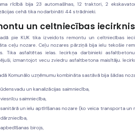
a rīcībā bija 23 automašīnas, 12 traktori, 2 ekskavator
ācijas cehā tika nodarbināti 44 strādnieki.
ontu un celtniecības iecirknis
gadā pie KUK tika izveidots remontu un celtniecības iec
ta ceļu nozare. Ceļu nozares pārziņā bija ielu tekošie rem
. Tika asfaltētas ielas. Iecirkņa darbinieki asfaltbeto
ējuši, izmantojot vecu zviedru asfaltbetona maisītāju. Iecir
gadā Komunālo uzņēmumu kombināta sastāvā bija šādas noza
ūdensvadu un kanalizācijas saimniecība,
viesnīcu saimniecība,
sanitārā un ielu aptīrīšanas nozare (ko veica transporta un 
dārzniecība,
apbedīšanas birojs,