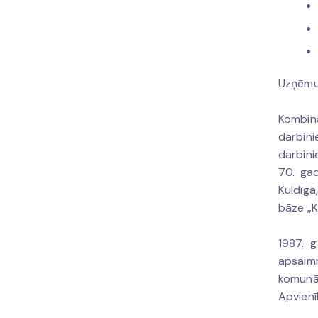
Uzņēmum
Kombin
darbini
darbini
70. ga
Kuldīgā
bāze „K
1987. g
apsaimn
komunā
Apvienī