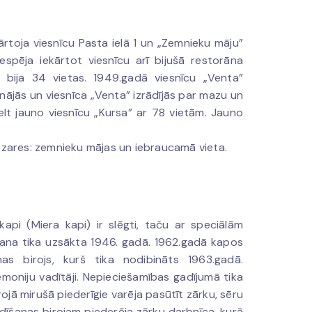
toja viesnīcu Pasta ielā 1 un „Zemnieku māju”
espēja iekārtot viesnīcu arī bijušā restorāna
 bija 34 vietas. 1949.gadā viesnīcu „Venta”
elinājās un viesnīca „Venta” izrādījās par mazu un
lt jauno viesnīcu „Kursa” ar 78 vietām. Jauno
nozares: zemnieku mājas un iebraucamā vieta.
api (Miera kapi) ir slēgti, taču ar speciālām
šana tika uzsākta 1946. gadā. 1962.gadā kapos
as birojs, kurš tika nodibināts 1963.gadā.
emoniju vadītāji. Nepieciešamības gadījumā tika
irojā mirušā piederīgie varēja pasūtīt zārku, sēru
dīšanas birojam piederēja zārku darbnīca, kurā