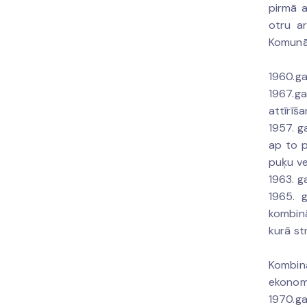
pirmā a
otru a
Komunāl
1960.ga
1967.g
attīrīš
1957. g
ap to p
puķu ve
1963. g
1965. 
kombinā
kurā st
Kombin
ekonomi
1970.ga