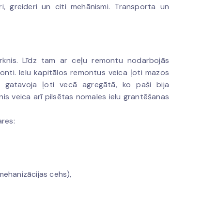
i, greideri un citi mehānismi. Transporta un
irknis. Līdz tam ar ceļu remontu nodarbojās
onti. Ielu kapitālos remontus veica ļoti mazos
nu gatavoja ļoti vecā agregātā, ko paši bija
knis veica arī pilsētas nomales ielu grantēšanas
res:
mehanizācijas cehs),