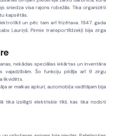
js sniedza visa rajons robežās. Tika organizēti
atu kapsētās.
ektrotīkli un pēc tam arī frizētava. 1947. gada
abs Lauriņš. Pirmie transportlīdzekļi bija zirga
re
šanas, nekādas speciālas iekārtas un inventāra
 vajadzībām. Šo funkciju pildīja arī 9 zirgu
 likvidēts.
āja ar malkas apkuri, automobiļa vadītājam bija
tika izslēgti elektriskie tīkli, kas tika nodoti
 un ražošanas apjoms bija niecīgs. Palielinoties