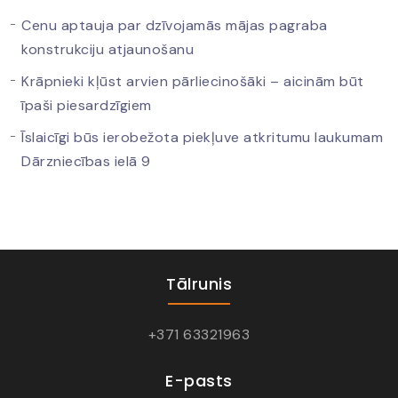
Cenu aptauja par dzīvojamās mājas pagraba
konstrukciju atjaunošanu
Krāpnieki kļūst arvien pārliecinošāki – aicinām būt
īpaši piesardzīgiem
Īslaicīgi būs ierobežota piekļuve atkritumu laukumam
Dārzniecības ielā 9
Tālrunis
+371 63321963
E-pasts