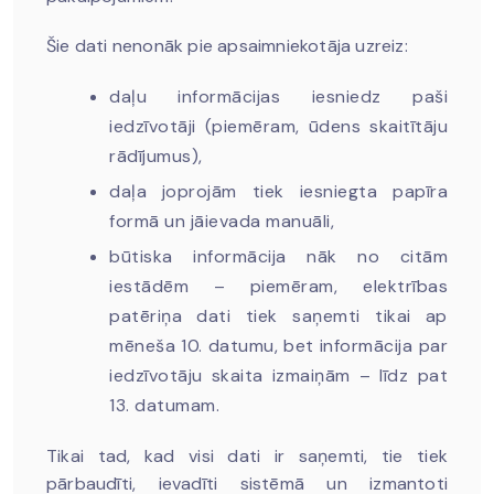
Šie dati nenonāk pie apsaimniekotāja uzreiz:
daļu informācijas iesniedz paši
iedzīvotāji (piemēram, ūdens skaitītāju
rādījumus),
daļa joprojām tiek iesniegta papīra
formā un jāievada manuāli,
būtiska informācija nāk no citām
iestādēm – piemēram, elektrības
patēriņa dati tiek saņemti tikai ap
mēneša 10. datumu, bet informācija par
iedzīvotāju skaita izmaiņām – līdz pat
13. datumam.
Tikai tad, kad visi dati ir saņemti, tie tiek
pārbaudīti, ievadīti sistēmā un izmantoti