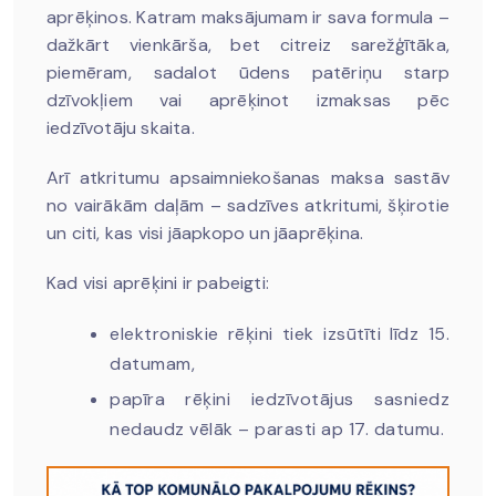
aprēķinos. Katram maksājumam ir sava formula –
dažkārt vienkārša, bet citreiz sarežģītāka,
piemēram, sadalot ūdens patēriņu starp
dzīvokļiem vai aprēķinot izmaksas pēc
iedzīvotāju skaita.
Arī atkritumu apsaimniekošanas maksa sastāv
no vairākām daļām – sadzīves atkritumi, šķirotie
un citi, kas visi jāapkopo un jāaprēķina.
Kad visi aprēķini ir pabeigti:
elektroniskie rēķini tiek izsūtīti līdz 15.
datumam,
papīra rēķini iedzīvotājus sasniedz
nedaudz vēlāk – parasti ap 17. datumu.