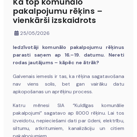
Kā top komunālo
pakalpojumu rēķins –
vienkārši izskaidrots
25/05/2026
Iedzīvotāji komunālo pakalpojumu rēķinus
parasti saņem ap 16.–19. datumu. Nereti
rodas jautājums – kāpēc ne ātrāk?
Galvenais iemesls ir tas, ka rēķina sagatavošana
nav viens solis, bet gan vairāku datu
apkopošanas un aprēķinu process.
Katru mēnesi SIA “Kuldīgas komunālie
pakalpojumi” sagatavo ap 8000 rēķinu. Lai tos
izveidotu, nepieciešami dati par ūdeni, elektrību,
siltumu, atkritumiem, kanalizāciju un citiem
pakalpojumiem.