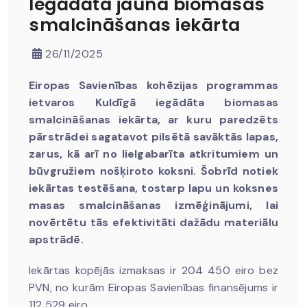
Iegādāta jauna biomasas
smalcināšanas iekārta
26/11/2025
Eiropas Savienības kohēzijas programmas
ietvaros Kuldīgā iegādāta biomasas
smalcināšanas iekārta, ar kuru paredzēts
pārstrādei sagatavot pilsētā savāktās lapas,
zarus, kā arī no lielgabarīta atkritumiem un
būvgružiem nošķiroto koksni. Šobrīd notiek
iekārtas testēšana, tostarp lapu un koksnes
masas smalcināšanas izmēģinājumi, lai
novērtētu tās efektivitāti dažādu materiālu
apstrādē.
Iekārtas kopējās izmaksas ir 204 450 eiro bez
PVN, no kurām Eiropas Savienības finansējums ir
112 529 eiro.