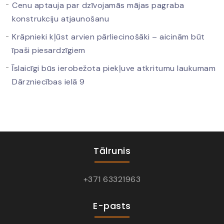
Cenu aptauja par dzīvojamās mājas pagraba
konstrukciju atjaunošanu
Krāpnieki kļūst arvien pārliecinošāki – aicinām būt
īpaši piesardzīgiem
Īslaicīgi būs ierobežota piekļuve atkritumu laukumam
Dārzniecības ielā 9
Tālrunis
+371 63321963
E-pasts