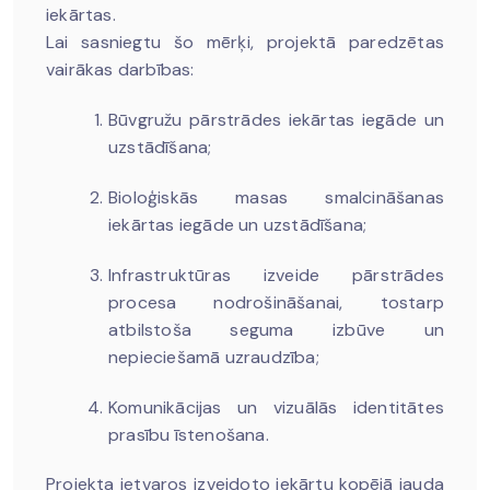
iekārtas.
Lai sasniegtu šo mērķi, projektā paredzētas
vairākas darbības:
Būvgružu pārstrādes iekārtas iegāde un
uzstādīšana;
Bioloģiskās masas smalcināšanas
iekārtas iegāde un uzstādīšana;
Infrastruktūras izveide pārstrādes
procesa nodrošināšanai, tostarp
atbilstoša seguma izbūve un
nepieciešamā uzraudzība;
Komunikācijas un vizuālās identitātes
prasību īstenošana.
Projekta ietvaros izveidoto iekārtu kopējā jauda