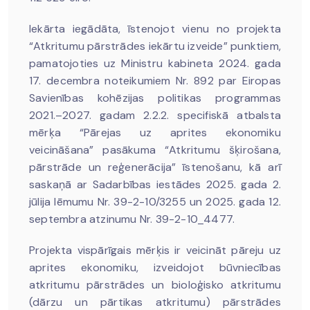
Iekārta iegādāta, īstenojot vienu no projekta
“Atkritumu pārstrādes iekārtu izveide” punktiem,
pamatojoties uz Ministru kabineta 2024. gada
17. decembra noteikumiem Nr. 892 par Eiropas
Savienības kohēzijas politikas programmas
2021.–2027. gadam 2.2.2. specifiskā atbalsta
mērķa “Pārejas uz aprites ekonomiku
veicināšana” pasākuma “Atkritumu šķirošana,
pārstrāde un reģenerācija” īstenošanu, kā arī
saskaņā ar Sadarbības iestādes 2025. gada 2.
jūlija lēmumu Nr. 39-2-10/3255 un 2025. gada 12.
septembra atzinumu Nr. 39-2-10_4477.
Projekta vispārīgais mērķis ir veicināt pāreju uz
aprites ekonomiku, izveidojot būvniecības
atkritumu pārstrādes un bioloģisko atkritumu
(dārzu un pārtikas atkritumu) pārstrādes